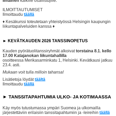
Ilmainen
kaikille osallistujille.
ILMOITTAUTUMISET
Ilmoittaudu
täällä
♦ Kesäkurssi toteutetaan yhteistyössä Helsingin kaupungin
liikuntapalveluiden kanssa ♦
► KEVÄTKAUDEN 2026 TANSSINOPETUS
Kauden pyörätuolitanssiryhmät alkoivat
torstaina 8
.1.
kello
17.00 Katajanokan liikuntahallilla
osoitteessa Merikasarminkatu 1, Helsinki. Kevätkausi jatkuu
23.4. asti.
Mukaan voit tulla milloin tahansa!
Lisätietoja löydät
täältä
Ilmoittaudu
täällä
► TANSSITAPAHTUMIA ULKO- JA KOTIMAASSA
Käy myös tutustumassa ympäri Suomea ja ulkomailla
järjestettäviin erilaisiin tanssitapahtumiin ja -leireihin
täällä