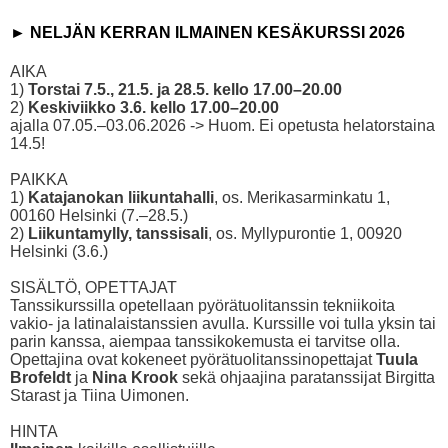
► NELJÄN KERRAN ILMAINEN KESÄKURSSI 2026
AIKA
1)
Torstai 7.5., 21.5. ja 28.5. kello 17.00–20.00
2)
Keskiviikko 3.6. kello 17.00–20.00
ajalla 07.05.–03.06.2026 -> Huom. Ei opetusta helatorstaina
14.5!
PAIKKA
1)
Katajanokan liikuntahalli
, os. Merikasarminkatu 1,
00160 Helsinki (7.–28.5.)
2)
Liikuntamylly, tanssisali
, os. Myllypurontie 1, 00920
Helsinki (3.6.)
SISÄLTÖ, OPETTAJAT
Tanssikurssilla opetellaan pyörätuolitanssin tekniikoita
vakio- ja latinalaistanssien avulla. Kurssille voi tulla yksin tai
parin kanssa, aiempaa tanssikokemusta ei tarvitse olla.
Opettajina ovat kokeneet pyörätuolitanssinopettajat
Tuula
Brofeldt
ja
Nina Krook
sekä ohjaajina paratanssijat Birgitta
Starast ja Tiina Uimonen.
HINTA