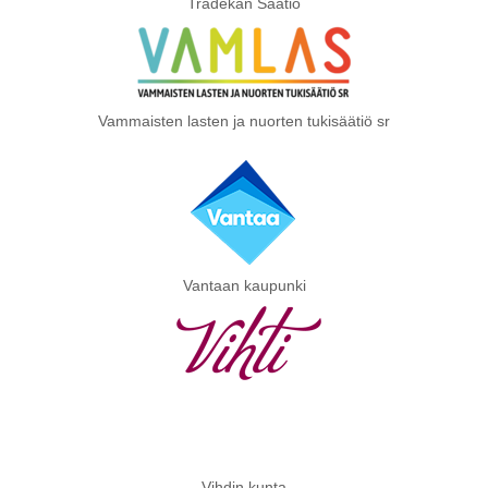
Tradekan Säätiö
Vammaisten lasten ja nuorten tukisäätiö sr
Vantaan kaupunki
Vihdin kunta