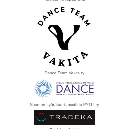
Dance Team Vakita ry
Suomen pyörätuolitanssiliitto PYTLI ry